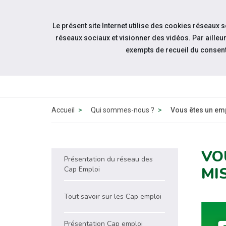
Accéder à notre page Facebook
Accéder à notre page Linkedin
Aller à la navigation
Le présent site Internet utilise des cookies réseaux 
Aller au contenu
réseaux sociaux et visionner des vidéos. Par aill
exempts de recueil du consen
Accueil
Qui sommes-nous ?
Vous êtes un em
VO
Présentation du réseau des
MI
Cap Emploi
Tout savoir sur les Cap emploi
Présentation Cap emploi