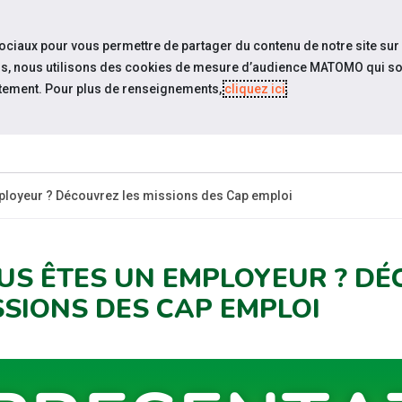
travel_explore
settings_accessibility
Sites du réseau
Acc
sociaux pour vous permettre de partager du contenu de notre site sur
eurs, nous utilisons des cookies de mesure d’audience MATOMO qui so
tement. Pour plus de renseignements,
cliquez ici
.
QUI SOMMES-
ACTUALIT
NOUS ?
ployeur ? Découvrez les missions des Cap emploi
US ÊTES UN EMPLOYEUR ? DÉ
SSIONS DES CAP EMPLOI