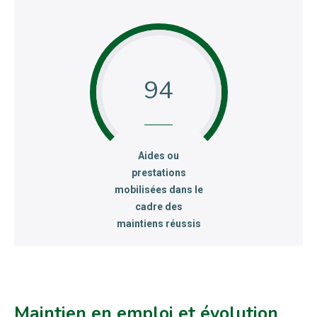
94
:
Aides ou
prestations
mobilisées dans le
cadre des
maintiens réussis
Maintien en emploi et évolution