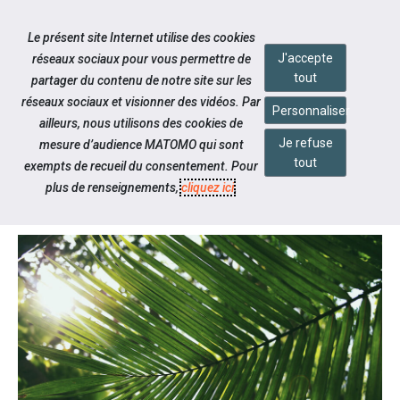
Accéder à notre page Facebook
Accéder à notre page Linkedin
Aller à la navigation
Le présent site Internet utilise des cookies
Aller au contenu
J'accepte
réseaux sociaux pour vous permettre de
tout
partager du contenu de notre site sur les
réseaux sociaux et visionner des vidéos. Par
Personnaliser
ailleurs, nous utilisons des cookies de
Je refuse
mesure d’audience MATOMO qui sont
Qui sommes-nous ?
tout
exempts de recueil du consentement. Pour
NOS RÉSULTATS 2023
plus de renseignements,
cliquez ici
.