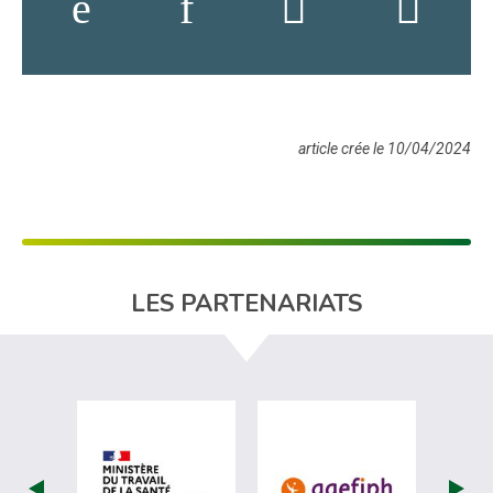
article crée le 10/04/2024
LES PARTENARIATS
visiter les site de Ministère du travail (nou
visiter les sit