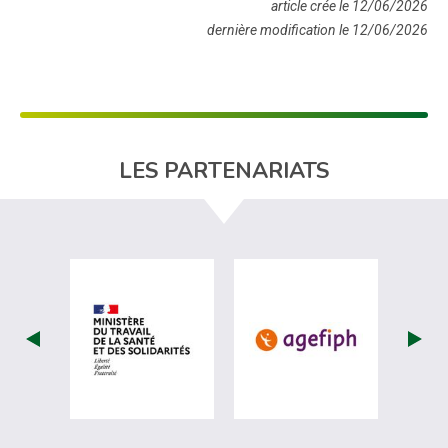
article crée le 12/06/2026
dernière modification le 12/06/2026
LES PARTENARIATS
visiter les site de Ministère du travail (
visiter les si