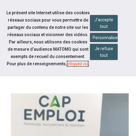
Accéder à notre page Facebook
Accéder à notre page Linkedin
Aller à la navigation
Le présent site Internet utilise des cookies
Aller au contenu
J'accepte
réseaux sociaux pour vous permettre de
tout
partager du contenu de notre site sur les
réseaux sociaux et visionner des vidéos.
Personnaliser
Par ailleurs, nous utilisons des cookies
Je refuse
de mesure d’audience MATOMO qui sont
Notre actualité
tout
exempts de recueil du consentement.
FORUM DE L'EMPLOI "RÉUSSIR
Pour plus de renseignements,
cliquez ici
.
EN PYRÉNÉES CATHARES"