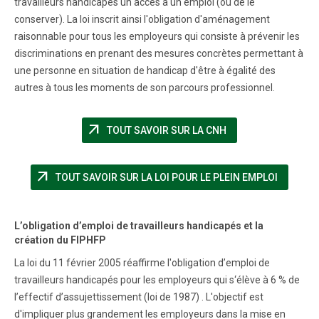
travailleurs handicapés un accès à un emploi (ou de le
conserver). La loi inscrit ainsi l'obligation d'aménagement
raisonnable pour tous les employeurs qui consiste à prévenir les
discriminations en prenant des mesures concrètes permettant à
une personne en situation de handicap d'être à égalité des
autres à tous les moments de son parcours professionnel.
arrow_outward
(NOUVELLE FENÊTR
TOUT SAVOIR SUR LA CNH
arrow_outward
(NOUVEL
TOUT SAVOIR SUR LA LOI POUR LE PLEIN EMPLOI
L’obligation d’emploi de travailleurs handicapés et la
création du FIPHFP
La loi du 11 février 2005 réaffirme l'obligation d’emploi de
travailleurs handicapés pour les employeurs qui s‘élève à 6 % de
l’effectif d’assujettissement (loi de 1987) . L'objectif est
d'impliquer plus grandement les employeurs dans la mise en