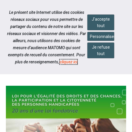
Accéder à notre page Facebook
Accéder à notre page Linkedin
Aller à la navigation
Le présent site Internet utilise des cookies
Aller au contenu
J'accepte
réseaux sociaux pour vous permettre de
tout
partager du contenu de notre site sur les
réseaux sociaux et visionner des vidéos. Par
Personnaliser
ailleurs, nous utilisons des cookies de
Je refuse
mesure d’audience MATOMO qui sont
Notre actualité
tout
exempts de recueil du consentement. Pour
20 ANS DE LA "LOI HANDICAP"
plus de renseignements,
cliquez ici
.
DU 11 FEVRIER 2005