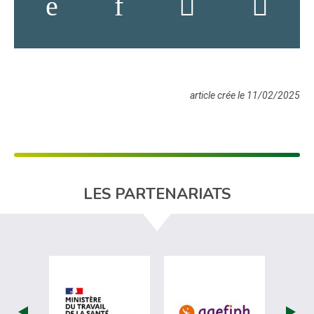
article crée le 11/02/2025
LES PARTENARIATS
visiter les site de Ministère du travail (nou
visiter les sit